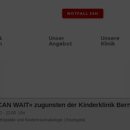
NOTFALL 24H
&
Unser
Unsere
n
Angebot
Klinik
AN WAIT» zugunsten der Kinderklinik Ber
0 - 22:00 Uhr
thopädie und Kindertraumatologie
|
Inselspital