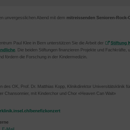
en unvergesslichen Abend mit dem
mitreissenden Senioren-Rock
trum Paul Klee in Bern unterstützen Sie die Arbeit der
Stiftung 
endliche
. Die beiden Stiftungen finanzieren Projekte und Fachkräfte, u
nd fördern die Forschung in der Kindermedizin.
des OK, Prof. Dr. Matthias Kopp, Klinikdirektor Universitätsklinik fü
rner Chansonnier, mit Kinderchor und Chor «Heaven Can Wait»
klinik.insel.ch/benefizkonzert
erne
,
E-Mail