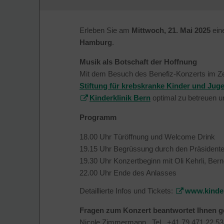
Erleben Sie am
Mittwoch, 21. Mai 2025
ein
Hamburg
.
Musik als Botschaft der Hoffnung
Mit dem Besuch des Benefiz-Konzerts im Zen
Stiftung für krebskranke Kinder und Jug
Kinderklinik Bern
optimal zu betreuen u
Programm
18.00 Uhr Türöffnung und Welcome Drink
19.15 Uhr Begrüssung durch den Präsidenten 
19.30 Uhr Konzertbeginn mit Oli Kehrli, Be
22.00 Uhr Ende des Anlasses
Detaillierte Infos und Tickets:
www.kinder
Fragen zum Konzert beantwortet Ihnen g
Nicole Zimmermann , Tel. +41 79 471 22 53