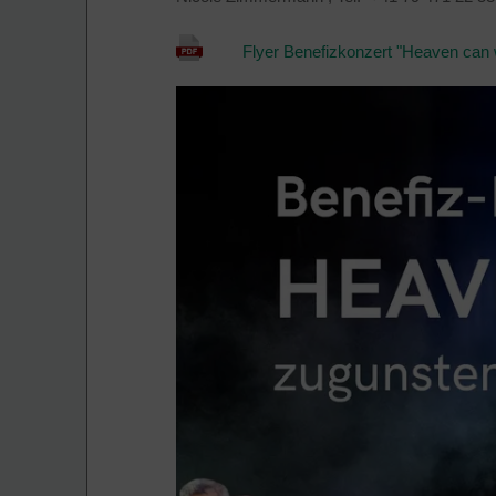
Flyer Benefizkonzert "Heaven can 