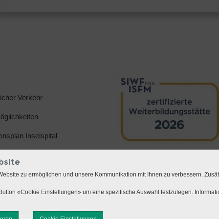
licher Verkehr
glichkeiten
ionsplan Inselspital
bsite
Website zu ermöglichen und unsere Kommunikation mit Ihnen zu verbessern. Zusä
utton «Cookie Einstellungen» um eine spezifische Auswahl festzulegen. Informat
mer
Datenschutz
Sitemap