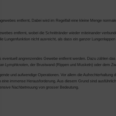
ngengewebes entfernt. Dabei wird im Regelfall eine kleine Menge no
ewebes entfernt, wobei die Schnittränder wieder miteinander verbun
ie Lungenfunktion nicht ausreicht, als dass ein ganzer Lungenlappen 
s eventuell angrenzendes Gewebe entfernt werden. Dazu zählen das
e an Lymphknoten, der Brustwand (Rippen und Muskeln) oder dem Zwer
nde und aufwendige Operationen. Vor allem die Aufrechterhaltung 
ten eine immense Herausforderung. Aus diesem Grund sind ausführlic
ntensive Nachbetreuung von grosser Bedeutung.