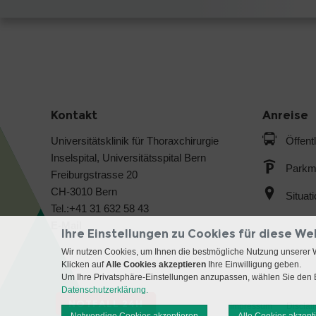
Kontakt
Anreise
Universitätsklinik für Thoraxchirurgie
Öffent
Inselspital, Universitätsspital Bern
Parkmö
Freiburgstrasse 20
CH-3010 Bern
Situat
Tel.:+41 31 632 58 43
E-Mail
Ihre Einstellungen zu Cookies für diese We
Wir nutzen Cookies, um Ihnen die bestmögliche Nutzung unserer 
Klicken auf
Alle Cookies akzeptieren
Ihre Einwilligung geben.
Um Ihre Privatsphäre-Einstellungen anzupassen, wählen Sie den B
Datenschutzerklärung.
NOTFALL 24H
Impressum
Disclai