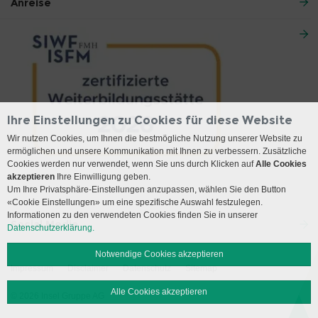
Anreise
Ihre Einstellungen zu Cookies für diese Website
Wir nutzen Cookies, um Ihnen die bestmögliche Nutzung unserer Website zu
ermöglichen und unsere Kommunikation mit Ihnen zu verbessern. Zusätzliche
Cookies werden nur verwendet, wenn Sie uns durch Klicken auf
Alle Cookies
akzeptieren
Ihre Einwilligung geben.
Um Ihre Privatsphäre-Einstellungen anzupassen, wählen Sie den Button
«Cookie Einstellungen» um eine spezifische Auswahl festzulegen.
Informationen zu den verwendeten Cookies finden Sie in unserer
Social Media
Datenschutzerklärung.
Notwendige Cookies akzeptieren
Impressum
Disclaimer
Datenschutz
Sitemap
Alle Cookies akzeptieren
© 2026 Insel Gruppe AG