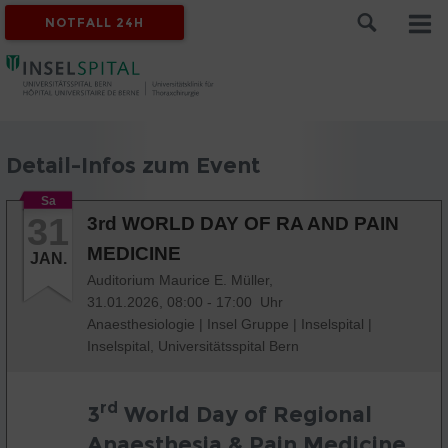
NOTFALL 24H
Detail-Infos zum Event
Sa
31
3rd WORLD DAY OF RA AND PAIN
MEDICINE
JAN.
Auditorium Maurice E. Müller,
31.01.2026, 08:00 - 17:00 Uhr
Anaesthesiologie
|
Insel Gruppe
|
Inselspital
|
Inselspital, Universitätsspital Bern
rd
3
World Day of Regional
Anaesthesia & Pain Medicine